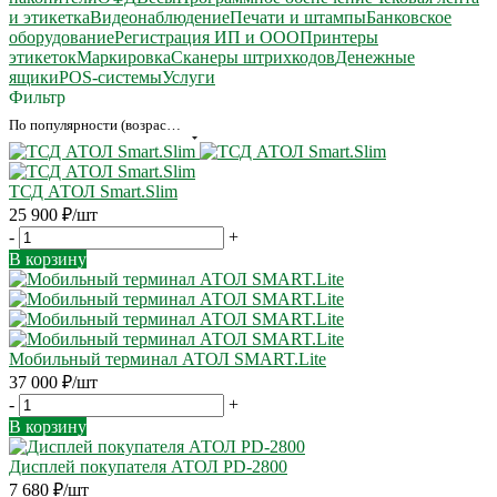
и этикетка
Видеонаблюдение
Печати и штампы
Банковское
оборудование
Регистрация ИП и ООО
Принтеры
этикеток
Маркировка
Сканеры штрихкодов
Денежные
ящики
POS-системы
Услуги
Фильтр
По популярности (возрастание)
ТСД АТОЛ Smart.Slim
25 900
₽
/шт
-
+
В корзину
Мобильный терминал АТОЛ SMART.Lite
37 000
₽
/шт
-
+
В корзину
Дисплей покупателя АТОЛ PD-2800
7 680
₽
/шт