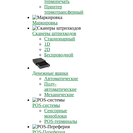
термопечать
Принтер
термотрансферный
Маркировка
Сканеры штрихкодов
Стационарный
1D
2D
Беспроводной
Денежные ящики
Автоматические
Полу-
автоматические
Механические
POS-системы
Сенсорные
моноблоки
POS-терминалы
POS-Переферия