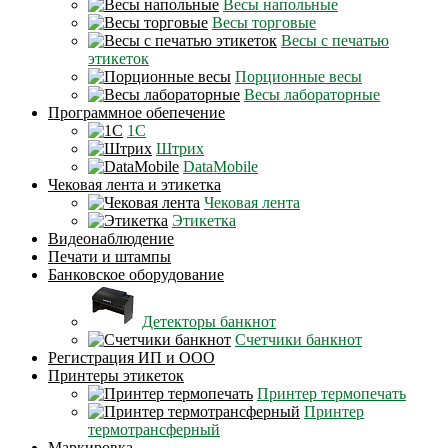
Весы напольные
Весы торговые
Весы с печатью
этикеток
Порционные весы
Весы лабораторные
Программное обепечение
1С
Штрих
DataMobile
Чековая лента и этикетка
Чековая лента
Этикетка
Видеонаблюдение
Печати и штампы
Банковское оборудование
Детекторы банкнот
Счетчики банкнот
Регистрация ИП и ООО
Принтеры этикеток
Принтер термопечать
Принтер
термотрансферный
Маркировка