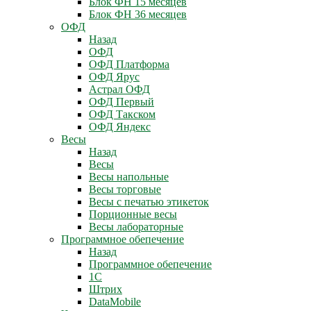
Блок ФН 15 месяцев
Блок ФН 36 месяцев
ОФД
Назад
ОФД
ОФД Платформа
ОФД Ярус
Астрал ОФД
ОФД Первый
ОФД Такском
ОФД Яндекс
Весы
Назад
Весы
Весы напольные
Весы торговые
Весы с печатью этикеток
Порционные весы
Весы лабораторные
Программное обепечение
Назад
Программное обепечение
1С
Штрих
DataMobile