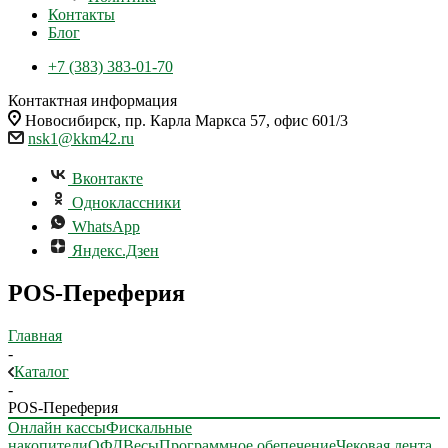
Контакты
Блог
+7 (383) 383-01-70
Контактная информация
Новосибирск, пр. Карла Маркса 57, офис 601/3
nsk1@kkm42.ru
Вконтакте
Одноклассники
WhatsApp
Яндекс.Дзен
POS-Переферия
Главная
-
Каталог
-
POS-Переферия
Онлайн кассы
Фискальные
накопители
ОФД
Весы
Программное обепечение
Чековая лента