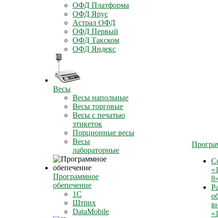
ОФД Платформа
ОФД Ярус
Астрал ОФД
ОФД Первый
ОФД Такском
ОФД Яндекс
Весы
Весы напольные
Весы торговые
Весы с печатью
этикеток
Порционные весы
Весы
Програ
лабораторные
С
«
Программное
8
обепечение
Р
1С
о
Штрих
в
DataMobile
«