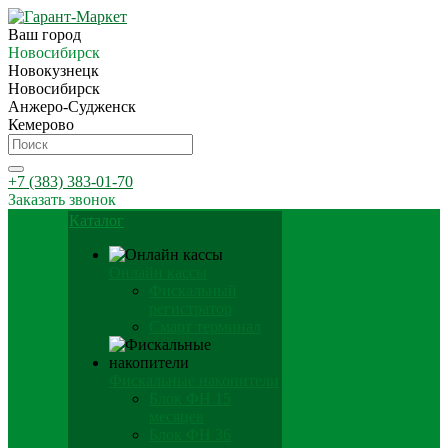
Ваш город
Новосибирск
Новокузнецк
Новосибирск
Анжеро-Судженск
Кемерово
+7 (383) 383-01-70
Заказать звонок
Каталог
Онлайн кассы
Фискальный
регистратор
Смарт терминал
Фискальные накопители
Блок ФН 15
месяцев
Блок ФН 36