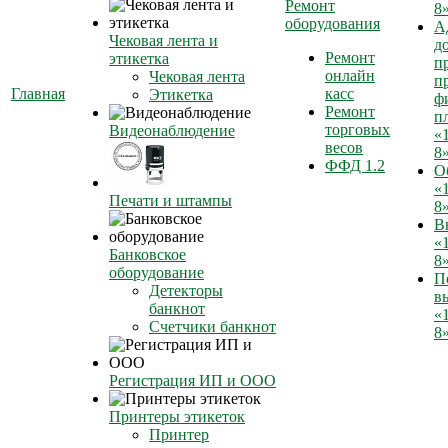
Ремонт
8»
оборудования
А
Чековая лента и
д
Ремонт
этикетка
п
онлайн
Чековая лента
п
Главная
касс
Этикетка
ф
Ремонт
п
торговых
Видеонаблюдение
«
весов
8
ФФД 1.2
О
«
Печати и штампы
8
В
«
Банковское
8
оборудование
П
Детекторы
в
банкнот
«
Счетчики банкнот
8»
Регистрация ИП и ООО
Принтеры этикеток
Принтер