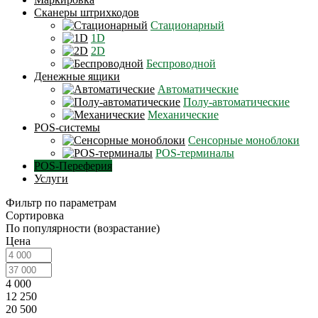
Сканеры штрихкодов
Стационарный
1D
2D
Беспроводной
Денежные ящики
Автоматические
Полу-автоматические
Механические
POS-системы
Сенсорные моноблоки
POS-терминалы
POS-Переферия
Услуги
Фильтр по параметрам
Сортировка
По популярности (возрастание)
Цена
4 000
12 250
20 500