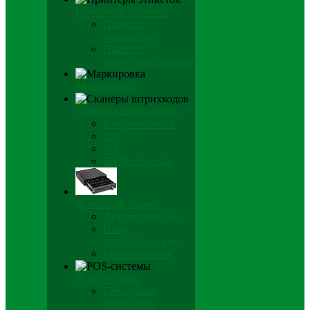
Принтеры этикеток
Принтер
термопечать
Принтер
термотрансферный
Маркировка
Сканеры штрихкодов
Стационарный
1D
2D
Беспроводной
Денежные ящики
Автоматические
Полу-
автоматические
Механические
POS-системы
Сенсорные
моноблоки