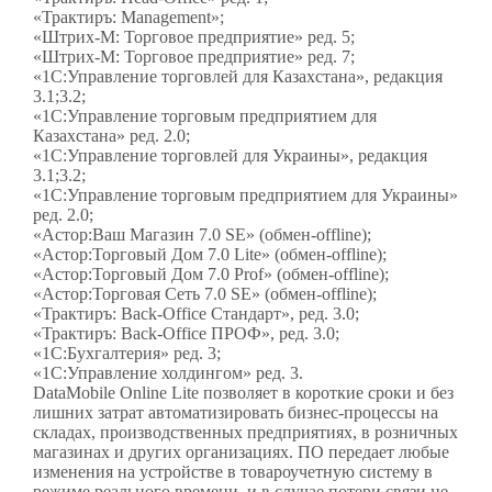
«Трактиръ: Management»;
«Штрих-М: Торговое предприятие» ред. 5;
«Штрих-М: Торговое предприятие» ред. 7;
«1С:Управление торговлей для Казахстана», редакция
3.1;3.2;
«1С:Управление торговым предприятием для
Казахстана» ред. 2.0;
«1С:Управление торговлей для Украины», редакция
3.1;3.2;
«1С:Управление торговым предприятием для Украины»
ред. 2.0;
«Астор:Ваш Магазин 7.0 SE» (обмен-offline);
«Астор:Торговый Дом 7.0 Lite» (обмен-offline);
«Астор:Торговый Дом 7.0 Prof» (обмен-offline);
«Астор:Торговая Сеть 7.0 SE» (обмен-offline);
«Трактиръ: Back-Office Стандарт», ред. 3.0;
«Трактиръ: Back-Office ПРОФ», ред. 3.0;
«1С:Бухгалтерия» ред. 3;
«1С:Управление холдингом» ред. 3.
DataMobile Online Lite позволяет в короткие сроки и без
лишних затрат автоматизировать бизнес-процессы на
складах, производственных предприятиях, в розничных
магазинах и других организациях. ПО передает любые
изменения на устройстве в товароучетную систему в
режиме реального времени, и в случае потери связи не