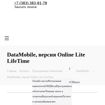
+7 (383) 383-01-70
Заказать звонок
DataMobile, версия Online Lite
LifeTime
Главная
-
Каталог
-
Программное обепечение
-
DataMobile
-
DataMobile, версия Online Lite LifeTime
Онлайн кассы
Фискальные
1С
Штрих
накопители
ОФД
Весы
Программное
обепечение
Чековая лента и
этикетка
Видеонаблюдение
Печати
и штампы
Банковское